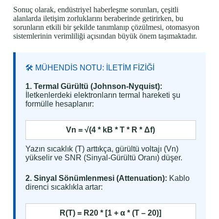
Sonuç olarak, endüstriyel haberleşme sorunları, çeşitli
alanlarda iletişim zorluklarını beraberinde getirirken, bu
sorunların etkili bir şekilde tanımlanıp çözülmesi, otomasyon
sistemlerinin verimliliği açısından büyük önem taşımaktadır.
🛠 MÜHENDİS NOTU: İLETİM FİZİĞİ
1. Termal Gürültü (Johnson-Nyquist):
İletkenlerdeki elektronların termal hareketi şu
formülle hesaplanır:
Vn = √(4 * kB * T * R * Δf)
Yazın sıcaklık (T) arttıkça, gürültü voltajı (Vn)
yükselir ve SNR (Sinyal-Gürültü Oranı) düşer.
2. Sinyal Sönümlenmesi (Attenuation):
Kablo
direnci sıcaklıkla artar:
R(T) = R20 * [1 + α * (T – 20)]