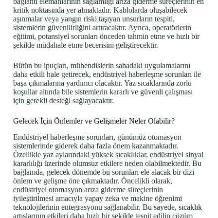
bağlantı elemanlarının sağlamlığı arıza giderme süreçlerinin en
kritik noktasında yer almaktadır. Kablolarda oluşabilecek
aşınmalar veya yangın riski taşıyan unsurların tespiti,
sistemlerin güvenilirliğini artıracaktır. Ayrıca, operatörlerin
eğitimi, potansiyel sorunları önceden tahmin etme ve hızlı bir
şekilde müdahale etme becerisini geliştirecektir.
Bütün bu ipuçları, mühendislerin sahadaki uygulamalarını
daha etkili hale getirecek, endüstriyel haberleşme sorunları ile
başa çıkmalarına yardımcı olacaktır. Yaz sıcaklarında zorlu
koşullar altında bile sistemlerin kararlı ve güvenli çalışması
için gerekli desteği sağlayacaktır.
Gelecek İçin Önlemler ve Gelişmeler Neler Olabilir?
Endüstriyel haberleşme sorunları, günümüz otomasyon
sistemlerinde giderek daha fazla önem kazanmaktadır.
Özellikle yaz aylarındaki yüksek sıcaklıklar, endüstriyel sinyal
kararlılığı üzerinde olumsuz etkilere neden olabilmektedir. Bu
bağlamda, gelecek dönemde bu sorunları ele alacak bir dizi
önlem ve gelişme öne çıkmaktadır. Öncelikli olarak,
endüstriyel otomasyon arıza giderme süreçlerinin
iyileştirilmesi amacıyla yapay zeka ve makine öğrenimi
teknolojilerinin entegrasyonu sağlanabilir. Bu sayede, sıcaklık
artışlarının etkileri daha hızlı bir şekilde tespit edilip çözüm