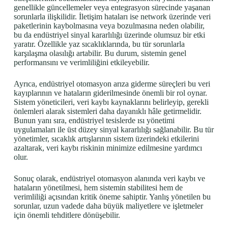
genellikle güncellemeler veya entegrasyon sürecinde yaşanan
sorunlarla ilişkilidir. İletişim hataları ise network üzerinde veri
paketlerinin kaybolmasına veya bozulmasına neden olabilir,
bu da endüstriyel sinyal kararlılığı üzerinde olumsuz bir etki
yaratır. Özellikle yaz sıcaklıklarında, bu tür sorunlarla
karşılaşma olasılığı artabilir. Bu durum, sistemin genel
performansını ve verimliliğini etkileyebilir.
Ayrıca, endüstriyel otomasyon arıza giderme süreçleri bu veri
kayıplarının ve hataların giderilmesinde önemli bir rol oynar.
Sistem yöneticileri, veri kaybı kaynaklarını belirleyip, gerekli
önlemleri alarak sistemleri daha dayanıklı hâle getirmelidir.
Bunun yanı sıra, endüstriyel tesislerde ısı yönetimi
uygulamaları ile üst düzey sinyal kararlılığı sağlanabilir. Bu tür
yönetimler, sıcaklık artışlarının sistem üzerindeki etkilerini
azaltarak, veri kaybı riskinin minimize edilmesine yardımcı
olur.
Sonuç olarak, endüstriyel otomasyon alanında veri kaybı ve
hataların yönetilmesi, hem sistemin stabilitesi hem de
verimliliği açısından kritik öneme sahiptir. Yanlış yönetilen bu
sorunlar, uzun vadede daha büyük maliyetlere ve işletmeler
için önemli tehditlere dönüşebilir.