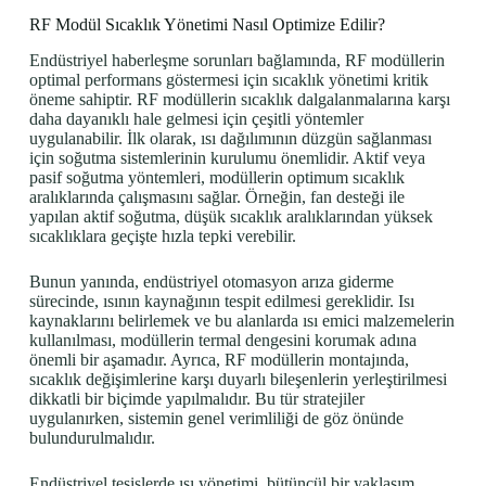
RF Modül Sıcaklık Yönetimi Nasıl Optimize Edilir?
Endüstriyel haberleşme sorunları bağlamında, RF modüllerin
optimal performans göstermesi için sıcaklık yönetimi kritik
öneme sahiptir. RF modüllerin sıcaklık dalgalanmalarına karşı
daha dayanıklı hale gelmesi için çeşitli yöntemler
uygulanabilir. İlk olarak, ısı dağılımının düzgün sağlanması
için soğutma sistemlerinin kurulumu önemlidir. Aktif veya
pasif soğutma yöntemleri, modüllerin optimum sıcaklık
aralıklarında çalışmasını sağlar. Örneğin, fan desteği ile
yapılan aktif soğutma, düşük sıcaklık aralıklarından yüksek
sıcaklıklara geçişte hızla tepki verebilir.
Bunun yanında, endüstriyel otomasyon arıza giderme
sürecinde, ısının kaynağının tespit edilmesi gereklidir. Isı
kaynaklarını belirlemek ve bu alanlarda ısı emici malzemelerin
kullanılması, modüllerin termal dengesini korumak adına
önemli bir aşamadır. Ayrıca, RF modüllerin montajında,
sıcaklık değişimlerine karşı duyarlı bileşenlerin yerleştirilmesi
dikkatli bir biçimde yapılmalıdır. Bu tür stratejiler
uygulanırken, sistemin genel verimliliği de göz önünde
bulundurulmalıdır.
Endüstriyel tesislerde ısı yönetimi, bütüncül bir yaklaşım