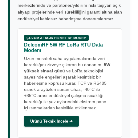
merkezlerinde ve paratoner/yıldırım riski taşıyan açık
altyapı projelerinde veri sürekliliğini garanti altına alan
endüstriyel kablosuz haberleşme donanımlarımız:
ÇÖZÜM A: AĞIR HİZMET RF MODEM
DelcomRF 5W RF LoRa RTU Data
Modem
Uzun mesafeli saha uygulamalarında veri
kararlılığını zirveye çıkaran bu donanım,
5W
yüksek sinyal gücü
ve LoRa teknolojisi
sayesinde engelleri aşarak kesintisiz bir
haberleşme köprüsü kurar. TCP ve RS485
esnek arayüzleri sunan cihaz, -40°C ile
+85°C arası endüstriyel çalışma sıcaklığı
kararlılığı ile yaz aylarındaki ekstrem pano
içi ısınmalardan kesinlikle etkilenmez.
Ürünü Teknik İncele ➔