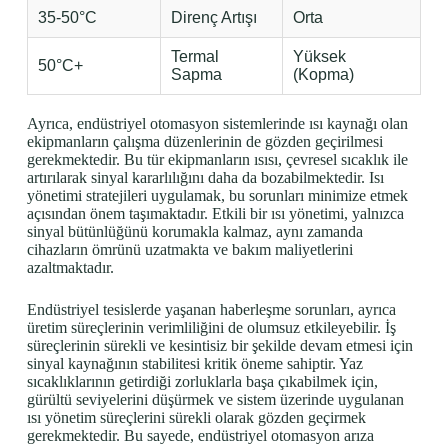
35-50°C
Direnç Artışı
Orta
Termal
Yüksek
50°C+
Sapma
(Kopma)
Ayrıca, endüstriyel otomasyon sistemlerinde ısı kaynağı olan
ekipmanların çalışma düzenlerinin de gözden geçirilmesi
gerekmektedir. Bu tür ekipmanların ısısı, çevresel sıcaklık ile
artırılarak sinyal kararlılığını daha da bozabilmektedir. Isı
yönetimi stratejileri uygulamak, bu sorunları minimize etmek
açısından önem taşımaktadır. Etkili bir ısı yönetimi, yalnızca
sinyal bütünlüğünü korumakla kalmaz, aynı zamanda
cihazların ömrünü uzatmakta ve bakım maliyetlerini
azaltmaktadır.
Endüstriyel tesislerde yaşanan haberleşme sorunları, ayrıca
üretim süreçlerinin verimliliğini de olumsuz etkileyebilir. İş
süreçlerinin sürekli ve kesintisiz bir şekilde devam etmesi için
sinyal kaynağının stabilitesi kritik öneme sahiptir. Yaz
sıcaklıklarının getirdiği zorluklarla başa çıkabilmek için,
gürültü seviyelerini düşürmek ve sistem üzerinde uygulanan
ısı yönetim süreçlerini sürekli olarak gözden geçirmek
gerekmektedir. Bu sayede, endüstriyel otomasyon arıza