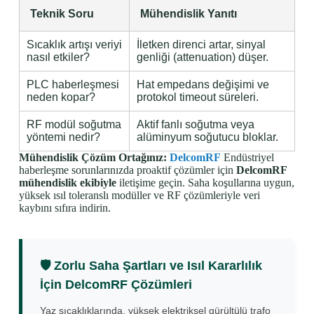
Teknik Soru
Mühendislik Yanıtı
Sıcaklık artışı veriyi
İletken direnci artar, sinyal
nasıl etkiler?
genliği (attenuation) düşer.
PLC haberleşmesi
Hat empedans değişimi ve
neden kopar?
protokol timeout süreleri.
RF modül soğutma
Aktif fanlı soğutma veya
yöntemi nedir?
alüminyum soğutucu bloklar.
Mühendislik Çözüm Ortağınız:
DelcomRF
Endüstriyel
haberleşme sorunlarınızda proaktif çözümler için
DelcomRF
mühendislik ekibiyle
iletişime geçin. Saha koşullarına uygun,
yüksek ısıl toleranslı modüller ve RF çözümleriyle veri
kaybını sıfıra indirin.
🛡️ Zorlu Saha Şartları ve Isıl Kararlılık
İçin DelcomRF Çözümleri
Yaz sıcaklıklarında, yüksek elektriksel gürültülü trafo