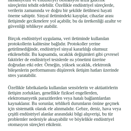
süreçlerini tehdit edebilir. Özellikle endüstriyel süreçlerde,
verilerin zamanında ve doğru bir şekilde iletilmesi hayati
öneme sahiptir. Sinyal iletimindeki kayıplar, cihazlar arası
iletişimde gecikmelere yol açabilir, bu da üretkenliği azaltır ve
güvenliği tehlikeye atabilir.
Birçok endüstriyel uygulama, veri iletiminde kullanılan
protokollerin kalitesine bağlıdır. Protokoller yerine
getirilmediğinde, endüstriyel sinyal kararlılığı olumsuz
etkilenebilir. Bu kapsamda, sıcaklık değişimleri gibi çevresel
faktörler de endüstriyel tesislerde ısı yönetimi üzerine
doğrudan etki eder. Örneğin, yüksek sıcaklık, elektronik
bileşenlerin performansını düşürerek iletişim hatları üzerinde
stres yaratabilir.
Özellikle fabrikalarda kullanılan sensörlerin ve aktüatörlerin
iletişim zorlukları, genellikle fiziksel engellerden,
elektromanyetik parazitlerden veya hatalı bağlantılardan
kaynaklanır. Bu sorunlar, tehlikeli durumların önüne geçmek
için sistematik olarak ele alınmalıdır. Gebze, deniz, hava veya
çeşitli endüstriyel alanlar arasındaki bilgi alışverişi, bu tür
problemler nedeniyle aksayabilir ve böylelikle endüstriyel
otomasyon süreçleri etkilenir.