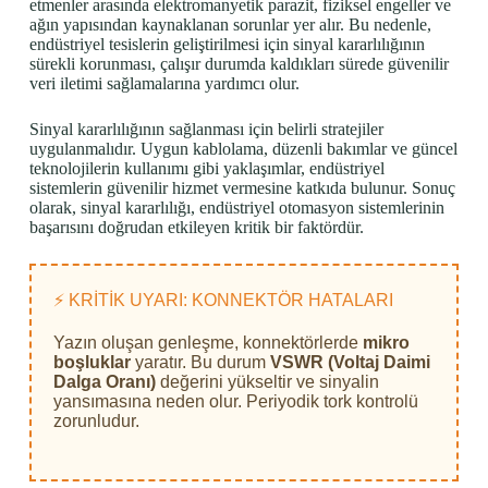
etmenler arasında elektromanyetik parazit, fiziksel engeller ve
ağın yapısından kaynaklanan sorunlar yer alır. Bu nedenle,
endüstriyel tesislerin geliştirilmesi için sinyal kararlılığının
sürekli korunması, çalışır durumda kaldıkları sürede güvenilir
veri iletimi sağlamalarına yardımcı olur.
Sinyal kararlılığının sağlanması için belirli stratejiler
uygulanmalıdır. Uygun kablolama, düzenli bakımlar ve güncel
teknolojilerin kullanımı gibi yaklaşımlar, endüstriyel
sistemlerin güvenilir hizmet vermesine katkıda bulunur. Sonuç
olarak, sinyal kararlılığı, endüstriyel otomasyon sistemlerinin
başarısını doğrudan etkileyen kritik bir faktördür.
⚡ KRİTİK UYARI: KONNEKTÖR HATALARI
Yazın oluşan genleşme, konnektörlerde
mikro
boşluklar
yaratır. Bu durum
VSWR (Voltaj Daimi
Dalga Oranı)
değerini yükseltir ve sinyalin
yansımasına neden olur. Periyodik tork kontrolü
zorunludur.