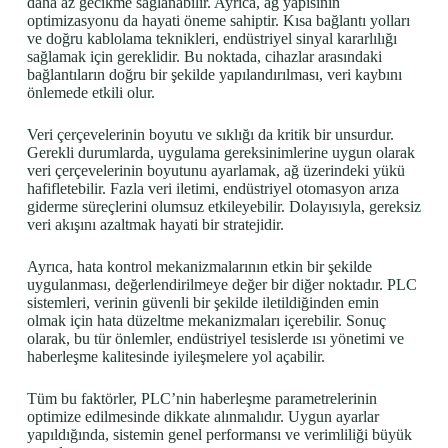
daha az gecikme sağlanabilir. Ayrıca, ağ yapısının
optimizasyonu da hayati öneme sahiptir. Kısa bağlantı yolları
ve doğru kablolama teknikleri, endüstriyel sinyal kararlılığı
sağlamak için gereklidir. Bu noktada, cihazlar arasındaki
bağlantıların doğru bir şekilde yapılandırılması, veri kaybını
önlemede etkili olur.
Veri çerçevelerinin boyutu ve sıklığı da kritik bir unsurdur.
Gerekli durumlarda, uygulama gereksinimlerine uygun olarak
veri çerçevelerinin boyutunu ayarlamak, ağ üzerindeki yükü
hafifletebilir. Fazla veri iletimi, endüstriyel otomasyon arıza
giderme süreçlerini olumsuz etkileyebilir. Dolayısıyla, gereksiz
veri akışını azaltmak hayati bir stratejidir.
Ayrıca, hata kontrol mekanizmalarının etkin bir şekilde
uygulanması, değerlendirilmeye değer bir diğer noktadır. PLC
sistemleri, verinin güvenli bir şekilde iletildiğinden emin
olmak için hata düzeltme mekanizmaları içerebilir. Sonuç
olarak, bu tür önlemler, endüstriyel tesislerde ısı yönetimi ve
haberleşme kalitesinde iyileşmelere yol açabilir.
Tüm bu faktörler, PLC’nin haberleşme parametrelerinin
optimize edilmesinde dikkate alınmalıdır. Uygun ayarlar
yapıldığında, sistemin genel performansı ve verimliliği büyük