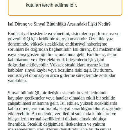
kutuları tercih edilmelidir.
Isıl Direnç ve Sinyal Bütünlüğü Arasındaki İlişki Nedir?
Endüstriyel tesislerde ısı yönetimi, sistemlerin performansı ve
güvenilirliği için kritik bir rol oynamaktadır. Özellikle yaz
döneminde, yüksek sıcaklıklar, endüstriyel haberleşme
sorunları ile doğrudan bağlantılıdır. Isıl direnç, bir malzemenin
ısıya karşı gösterdiği direnç anlamına gelir. Bu direnç, iletim
kablolarının ve diğer elektronik bileşenlerin işleyişini
doğrudan etkileyebilir. Yüksek sıcaklıklara maruz kalan
kablolar, sinyal kaybı veya bozulma riski taşır. Bu durum,
endüstriyel otomasyon arıza giderme süreçlerinde zorluklar
yaratabilir.
Sinyal bütünlüğü, bir iletişim sisteminin veri iletiminde
kayıplar, gecikmeler veya hatalar olmadan etkili bir şekilde
çalışabilmesi anlamına gelir. Isıl etkiler, yüksek sıcaklıklarda
kablo dirençlerini arttırarak, sinyal kararlılığını olumsuz yönde
etkileyebilir. Bu nedenle, veri iletimi sırasında kabloların ve
bileşenlerin termal özelliklerini dikkate almak oldukça
önemlidir. Sıcaklık değişimleri, iletkenlerin ve yalıtım
malzemelerinin özelliklerini değiştirebilir ve bu da sinyal