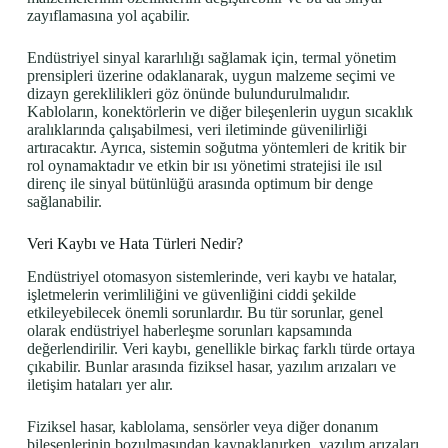
zayıflamasına yol açabilir.
Endüstriyel sinyal kararlılığı sağlamak için, termal yönetim
prensipleri üzerine odaklanarak, uygun malzeme seçimi ve
dizayn gereklilikleri göz önünde bulundurulmalıdır.
Kabloların, konektörlerin ve diğer bileşenlerin uygun sıcaklık
aralıklarında çalışabilmesi, veri iletiminde güvenilirliği
artıracaktır. Ayrıca, sistemin soğutma yöntemleri de kritik bir
rol oynamaktadır ve etkin bir ısı yönetimi stratejisi ile ısıl
direnç ile sinyal bütünlüğü arasında optimum bir denge
sağlanabilir.
Veri Kaybı ve Hata Türleri Nedir?
Endüstriyel otomasyon sistemlerinde, veri kaybı ve hatalar,
işletmelerin verimliliğini ve güvenliğini ciddi şekilde
etkileyebilecek önemli sorunlardır. Bu tür sorunlar, genel
olarak endüstriyel haberleşme sorunları kapsamında
değerlendirilir. Veri kaybı, genellikle birkaç farklı türde ortaya
çıkabilir. Bunlar arasında fiziksel hasar, yazılım arızaları ve
iletişim hataları yer alır.
Fiziksel hasar, kablolama, sensörler veya diğer donanım
bileşenlerinin bozulmasından kaynaklanırken, yazılım arızaları