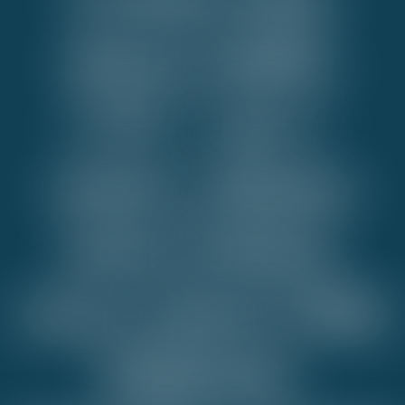
duruş
takibi,
CNC
/
pres
/
motor
çalışma
süresi
izleme,
Arıza
alarm
SMS
bildirimi,