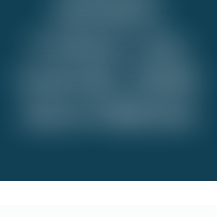
sistemleri,
Uzaktan
vana
kontrolü,
Mobil
alarm
bildirimi