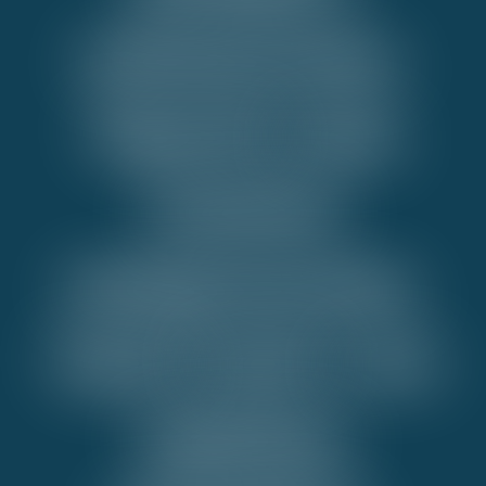
otomasyonu,
Toprak
nem
sensörü
entegrasyonu,
Tarla
bazlı
veri
toplama