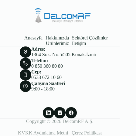
Anasayfa
Hakkımızda
Sektörel Çözümler
Ürünlerimiz
İletişim
Adres:
1364 Sok. No.5/505 Konak-İzmir
Telefon:
0 850 360 80 80
Cep:
0533 672 10 60
Çalışma Saatleri
9:00 - 18:00
Copyright © 2026 DelcomRF A.Ş.
KVKK Aydınlatma Metni
Çerez Politikası