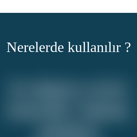
Nerelerde kullanılır ?
Su
deposu
seviye
kontrolü,
Sulama
pompası