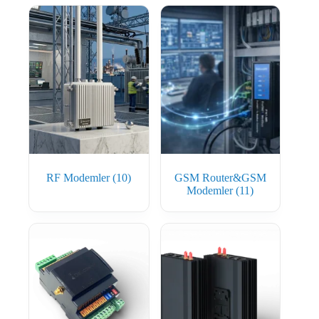
RF Modemler
(10)
GSM Router&GSM
Modemler
(11)