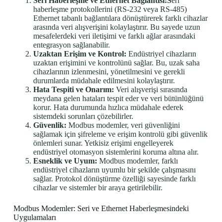
Seri Haberleşme ve Ethernet Bağlantısı:S
eri
haberleşme protokollerini (RS-232 veya RS-485)
Ethernet tabanlı bağlantılara dönüştürerek farklı cihazlar
arasında veri alışverişini kolaylaştırır. Bu sayede uzun
mesafelerdeki veri iletişimi ve farklı ağlar arasındaki
entegrasyon sağlanabilir.
Uzaktan Erişim ve Kontrol:
Endüstriyel cihazların
uzaktan erişimini ve kontrolünü sağlar. Bu, uzak saha
cihazlarının izlenmesini, yönetilmesini ve gerekli
durumlarda müdahale edilmesini kolaylaştırır.
Hata Tespiti ve Onarım:
Veri alışverişi sırasında
meydana gelen hataları tespit eder ve veri bütünlüğünü
korur. Hata durumunda hızlıca müdahale ederek
sistemdeki sorunları çözebilirler.
Güvenlik:
Modbus modemler, veri güvenliğini
sağlamak için şifreleme ve erişim kontrolü gibi güvenlik
önlemleri sunar. Yetkisiz erişimi engelleyerek
endüstriyel otomasyon sistemlerini koruma altına alır.
Esneklik ve Uyum:
Modbus modemler, farklı
endüstriyel cihazların uyumlu bir şekilde çalışmasını
sağlar. Protokol dönüştürme özelliği sayesinde farklı
cihazlar ve sistemler bir araya getirilebilir.
Modbus Modemler: Seri ve Ethernet Haberleşmesindeki
Uygulamaları