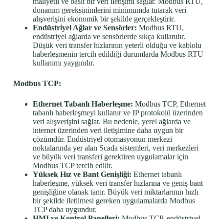
maliyetli ve basit bir veri iletişimi sağlar. Modbus RTU,
donanım gereksinimlerini minimumda tutarak veri
alışverişini ekonomik bir şekilde gerçekleştirir.
Endüstriyel Ağlar ve Sensörler:
Modbus RTU,
endüstriyel ağlarda ve sensörlerde sıkça kullanılır.
Düşük veri transfer hızlarının yeterli olduğu ve kablolu
haberleşmenin tercih edildiği durumlarda Modbus RTU
kullanımı yaygındır.
Modbus TCP:
Ethernet Tabanlı Haberleşme:
Modbus TCP, Ethernet
tabanlı haberleşmeyi kullanır ve IP protokolü üzerinden
veri alışverişini sağlar. Bu nedenle, yerel ağlarda ve
internet üzerinden veri iletişimine daha uygun bir
çözümdür. Endüstriyel otomasyonun merkezi
noktalarında yer alan Scada sistemleri, veri merkezleri
ve büyük veri transferi gerektiren uygulamalar için
Modbus TCP tercih edilir.
Yüksek Hız ve Bant Genişliği:
Ethernet tabanlı
haberleşme, yüksek veri transfer hızlarına ve geniş bant
genişliğine olanak tanır. Büyük veri miktarlarının hızlı
bir şekilde iletilmesi gereken uygulamalarda Modbus
TCP daha uygundur.
HMI ve Kontrol Panelleri:
Modbus TCP, endüstriyel