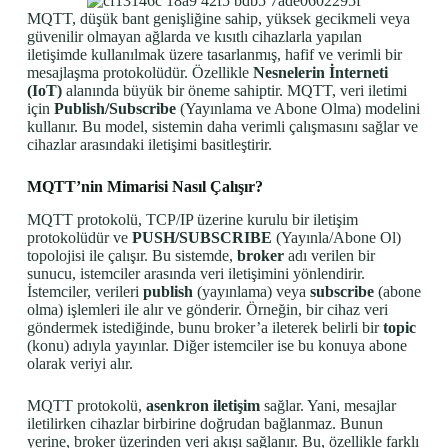
MQTT, düşük bant genişliğine sahip, yüksek gecikmeli veya
güvenilir olmayan ağlarda ve kısıtlı cihazlarla yapılan
iletişimde kullanılmak üzere tasarlanmış, hafif ve verimli bir
mesajlaşma protokolüdür. Özellikle
Nesnelerin İnterneti
(IoT)
alanında büyük bir öneme sahiptir. MQTT, veri iletimi
için
Publish/Subscribe
(Yayınlama ve Abone Olma) modelini
kullanır. Bu model, sistemin daha verimli çalışmasını sağlar ve
cihazlar arasındaki iletişimi basitleştirir.
MQTT’nin Mimarisi Nasıl Çalışır?
MQTT protokolü, TCP/IP üzerine kurulu bir iletişim
protokolüdür ve
PUSH/SUBSCRIBE
(Yayınla/Abone Ol)
topolojisi ile çalışır. Bu sistemde,
broker
adı verilen bir
sunucu, istemciler arasında veri iletişimini yönlendirir.
İstemciler, verileri
publish
(yayınlama) veya
subscribe
(abone
olma) işlemleri ile alır ve gönderir. Örneğin, bir cihaz veri
göndermek istediğinde, bunu broker’a ileterek belirli bir
topic
(konu) adıyla yayınlar. Diğer istemciler ise bu konuya abone
olarak veriyi alır.
MQTT protokolü,
asenkron iletişim
sağlar. Yani, mesajlar
iletilirken cihazlar birbirine doğrudan bağlanmaz. Bunun
yerine, broker üzerinden veri akışı sağlanır. Bu, özellikle farklı