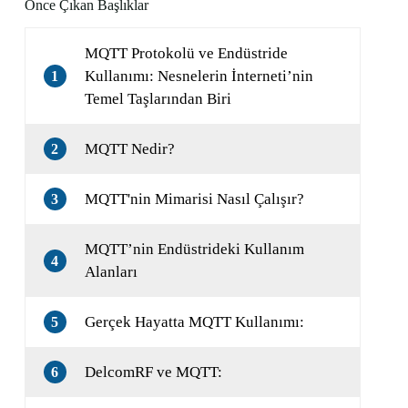
Önce Çıkan Başlıklar
MQTT Protokolü ve Endüstride
Kullanımı: Nesnelerin İnterneti’nin
1
Temel Taşlarından Biri
MQTT Nedir?
2
MQTT'nin Mimarisi Nasıl Çalışır?
3
MQTT’nin Endüstrideki Kullanım
4
Alanları
Gerçek Hayatta MQTT Kullanımı:
5
DelcomRF ve MQTT:
6