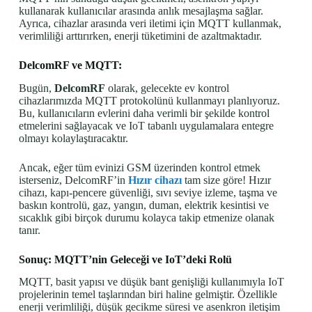
kullanarak kullanıcılar arasında anlık mesajlaşma sağlar.
Ayrıca, cihazlar arasında veri iletimi için MQTT kullanmak,
verimliliği arttırırken, enerji tüketimini de azaltmaktadır.
DelcomRF ve MQTT:
Bugün,
DelcomRF
olarak, gelecekte ev kontrol
cihazlarımızda MQTT protokolünü kullanmayı planlıyoruz.
Bu, kullanıcıların evlerini daha verimli bir şekilde kontrol
etmelerini sağlayacak ve IoT tabanlı uygulamalara entegre
olmayı kolaylaştıracaktır.
Ancak, eğer tüm evinizi GSM üzerinden kontrol etmek
isterseniz, DelcomRF’in
Hızır cihazı
tam size göre! Hızır
cihazı, kapı-pencere güvenliği, sıvı seviye izleme, taşma ve
baskın kontrolü, gaz, yangın, duman, elektrik kesintisi ve
sıcaklık gibi birçok durumu kolayca takip etmenize olanak
tanır.
Sonuç: MQTT’nin Geleceği ve IoT’deki Rolü
MQTT, basit yapısı ve düşük bant genişliği kullanımıyla IoT
projelerinin temel taşlarından biri haline gelmiştir. Özellikle
enerji verimliliği, düşük gecikme süresi ve asenkron iletişim