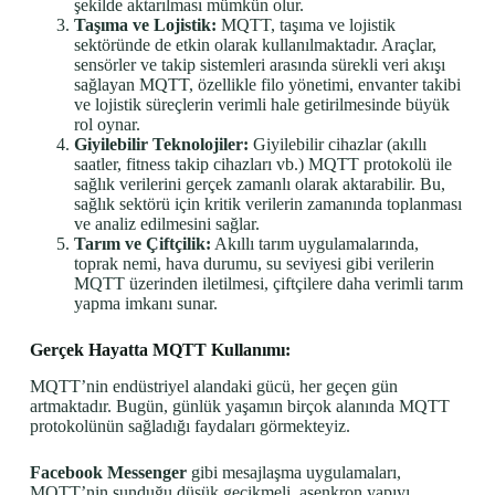
şekilde aktarılması mümkün olur.
Taşıma ve Lojistik:
MQTT, taşıma ve lojistik
sektöründe de etkin olarak kullanılmaktadır. Araçlar,
sensörler ve takip sistemleri arasında sürekli veri akışı
sağlayan MQTT, özellikle filo yönetimi, envanter takibi
ve lojistik süreçlerin verimli hale getirilmesinde büyük
rol oynar.
Giyilebilir Teknolojiler:
Giyilebilir cihazlar (akıllı
saatler, fitness takip cihazları vb.) MQTT protokolü ile
sağlık verilerini gerçek zamanlı olarak aktarabilir. Bu,
sağlık sektörü için kritik verilerin zamanında toplanması
ve analiz edilmesini sağlar.
Tarım ve Çiftçilik:
Akıllı tarım uygulamalarında,
toprak nemi, hava durumu, su seviyesi gibi verilerin
MQTT üzerinden iletilmesi, çiftçilere daha verimli tarım
yapma imkanı sunar.
Gerçek Hayatta MQTT Kullanımı:
MQTT’nin endüstriyel alandaki gücü, her geçen gün
artmaktadır. Bugün, günlük yaşamın birçok alanında MQTT
protokolünün sağladığı faydaları görmekteyiz.
Facebook Messenger
gibi mesajlaşma uygulamaları,
MQTT’nin sunduğu düşük gecikmeli, asenkron yapıyı