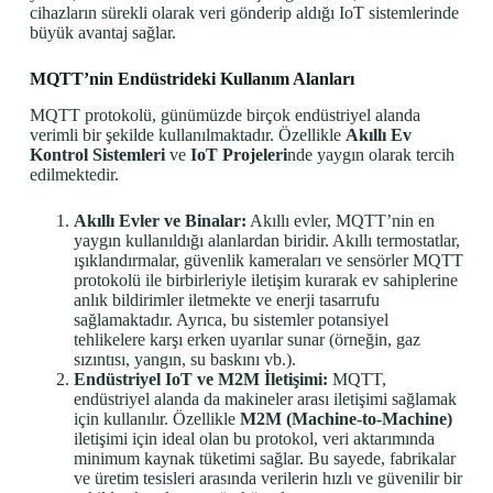
cihazların sürekli olarak veri gönderip aldığı IoT sistemlerinde
büyük avantaj sağlar.
MQTT’nin Endüstrideki Kullanım Alanları
MQTT protokolü, günümüzde birçok endüstriyel alanda
verimli bir şekilde kullanılmaktadır. Özellikle
Akıllı Ev
Kontrol Sistemleri
ve
IoT Projeleri
nde yaygın olarak tercih
edilmektedir.
Akıllı Evler ve Binalar:
Akıllı evler, MQTT’nin en
yaygın kullanıldığı alanlardan biridir. Akıllı termostatlar,
ışıklandırmalar, güvenlik kameraları ve sensörler MQTT
protokolü ile birbirleriyle iletişim kurarak ev sahiplerine
anlık bildirimler iletmekte ve enerji tasarrufu
sağlamaktadır. Ayrıca, bu sistemler potansiyel
tehlikelere karşı erken uyarılar sunar (örneğin, gaz
sızıntısı, yangın, su baskını vb.).
Endüstriyel IoT ve M2M İletişimi:
MQTT,
endüstriyel alanda da makineler arası iletişimi sağlamak
için kullanılır. Özellikle
M2M (Machine-to-Machine)
iletişimi için ideal olan bu protokol, veri aktarımında
minimum kaynak tüketimi sağlar. Bu sayede, fabrikalar
ve üretim tesisleri arasında verilerin hızlı ve güvenilir bir