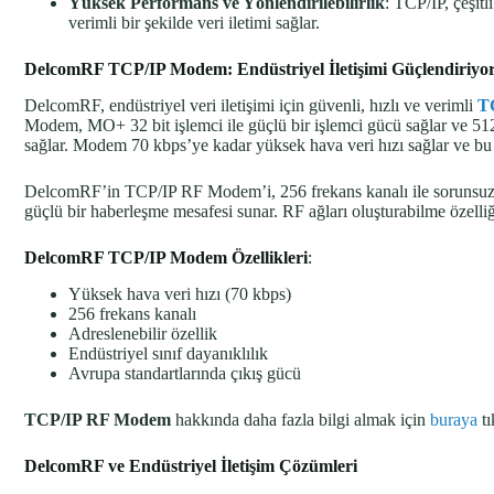
Yüksek Performans ve Yönlendirilebilirlik
: TCP/IP, çeşitl
verimli bir şekilde veri iletimi sağlar.
DelcomRF TCP/IP Modem: Endüstriyel İletişimi Güçlendiriyo
DelcomRF, endüstriyel veri iletişimi için güvenli, hızlı ve verimli
T
Modem, MO+ 32 bit işlemci ile güçlü bir işlemci gücü sağlar ve 512 by
sağlar. Modem 70 kbps’ye kadar yüksek hava veri hızı sağlar ve bu 
DelcomRF’in TCP/IP RF Modem’i, 256 frekans kanalı ile sorunsuz ve
güçlü bir haberleşme mesafesi sunar. RF ağları oluşturabilme özelliği
DelcomRF TCP/IP Modem Özellikleri
:
Yüksek hava veri hızı (70 kbps)
256 frekans kanalı
Adreslenebilir özellik
Endüstriyel sınıf dayanıklılık
Avrupa standartlarında çıkış gücü
TCP/IP RF Modem
hakkında daha fazla bilgi almak için
buraya
tı
DelcomRF ve Endüstriyel İletişim Çözümleri