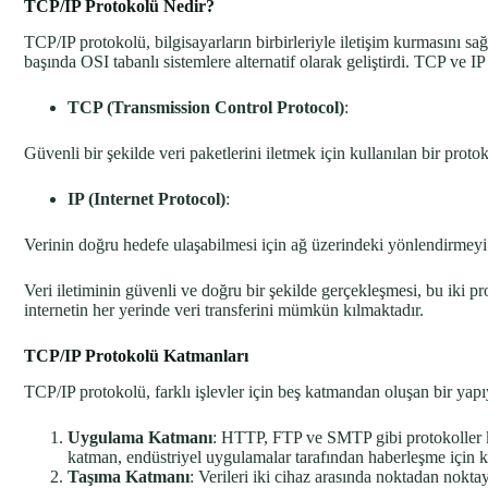
TCP/IP Protokolü Nedir?
TCP/IP protokolü, bilgisayarların birbirleriyle iletişim kurmasını
başında OSI tabanlı sistemlere alternatif olarak geliştirdi. TCP ve IP p
TCP (Transmission Control Protocol)
:
Güvenli bir şekilde veri paketlerini iletmek için kullanılan bir proto
IP (Internet Protocol)
:
Verinin doğru hedefe ulaşabilmesi için ağ üzerindeki yönlendirmeyi 
Veri iletiminin güvenli ve doğru bir şekilde gerçekleşmesi, bu iki pro
internetin her yerinde veri transferini mümkün kılmaktadır.
TCP/IP Protokolü Katmanları
TCP/IP protokolü, farklı işlevler için beş katmandan oluşan bir yapıy
Uygulama Katmanı
: HTTP, FTP ve SMTP gibi protokoller kul
katman, endüstriyel uygulamalar tarafından haberleşme için ku
Taşıma Katmanı
: Verileri iki cihaz arasında noktadan nokt