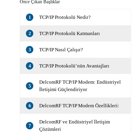
Önce Çıkan Başlıklar
TCP/IP Protokolü Nedir?
1
TCP/IP Protokolü Katmanları
2
TCP/IP Nasıl Çalışır?
3
TCP/IP Protokolü’nün Avantajları
4
DelcomRF TCP/IP Modem: Endüstriyel
5
İletişimi Güçlendiriyor
DelcomRF TCP/IP Modem Özellikleri:
6
DelcomRF ve Endüstriyel İletişim
7
Çözümleri