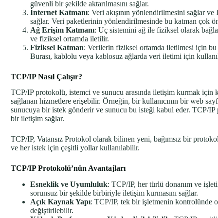
güvenli bir şekilde aktarılmasını sağlar.
İnternet Katmanı
: Veri akışının yönlendirilmesini sağlar ve
sağlar. Veri paketlerinin yönlendirilmesinde bu katman çok ön
Ağ Erişim Katmanı
: Uç sistemini ağ ile fiziksel olarak ba
ve fiziksel ortamda iletilir.
Fiziksel Katman
: Verilerin fiziksel ortamda iletilmesi için 
Burası, kablolu veya kablosuz ağlarda veri iletimi için kullanıl
TCP/IP Nasıl Çalışır?
TCP/IP protokolü, istemci ve sunucu arasında iletişim kurmak için ku
sağlanan hizmetlere erişebilir. Örneğin, bir kullanıcının bir web say
sunucuya bir istek gönderir ve sunucu bu isteği kabul eder. TCP/IP pr
bir iletişim sağlar.
TCP/IP, Vatansız Protokol olarak bilinen yeni, bağımsız bir protokol o
ve her istek için çeşitli yollar kullanılabilir.
TCP/IP Protokolü’nün Avantajları
Esneklik ve Uyumluluk
: TCP/IP, her türlü donanım ve işlet
sorunsuz bir şekilde birbiriyle iletişim kurmasını sağlar.
Açık Kaynak Yapı
: TCP/IP, tek bir işletmenin kontrolünde ol
değiştirilebilir.