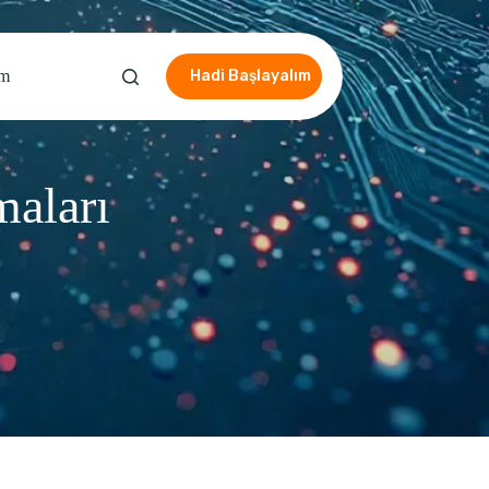
im
Hadi Başlayalım
aları