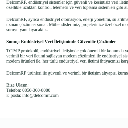
DelcomRF, endüstriyel sistemler için güvenli ve kesintisiz veri i
özellikle uzaktan kontrol, telemetri ve veri toplama sistemleri gibi al
DelcomRF, ayrıca endüstriyel otomasyon, enerji yönetimi, su arıtma s
uzman çözümler sunar. Mühendislerimiz, projelerinize özel özel mod
soruyu yanıtlayacaktır..
Sonuç: Endüstriyel Veri İletişiminde Güvenilir Çözümler
TCP/IP protokolü, endüstriyel iletişimde çok önemli bir konumda y
verimli bir veri iletimi sağlayan modem çözümleri ile endüstriyel s
modem ürünleri ile, her türlü endüstriyel veri iletimi ihtiyacınızı karş
DelcomRF ürünleri ile güvenli ve verimli bir iletişim altyapısı kur
Bize Ulaşın:
Telefon: 0850-360-8080
E-posta:
info@delcomrf.com