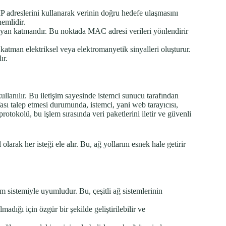
 IP adreslerini kullanarak verinin doğru hedefe ulaşmasını
emlidir.
ğlayan katmandır. Bu noktada MAC adresi verileri yönlendirir
bu katman elektriksel veya elektromanyetik sinyalleri oluşturur.
ır.
llanılır. Bu iletişim sayesinde istemci sunucu tarafından
fası talep etmesi durumunda, istemci, yani web tarayıcısı,
otokolü, bu işlem sırasında veri paketlerini iletir ve güvenli
larak her isteği ele alır. Bu, ağ yollarını esnek hale getirir
im sistemiyle uyumludur. Bu, çeşitli ağ sistemlerinin
madığı için özgür bir şekilde geliştirilebilir ve