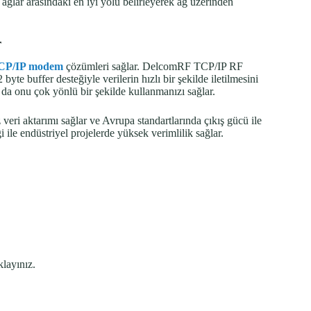
i ağlar arasındaki en iyi yolu belirleyerek ağ üzerinden
r
CP/IP modem
çözümleri sağlar. DelcomRF TCP/IP RF
te buffer desteğiyle verilerin hızlı bir şekilde iletilmesini
da onu çok yönlü bir şekilde kullanmanızı sağlar.
ri aktarımı sağlar ve Avrupa standartlarında çıkış gücü ile
 ile endüstriyel projelerde yüksek verimlilik sağlar.
klayınız.