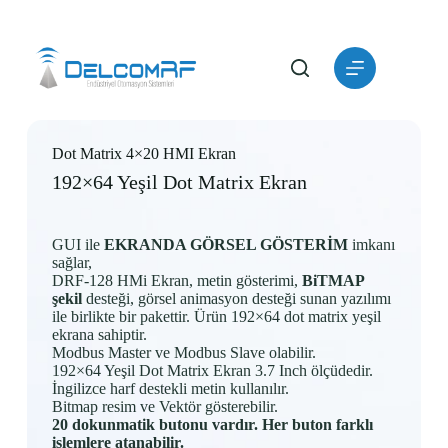
Skip
to
content
Dot Matrix 4×20 HMI Ekran
192×64 Yeşil Dot Matrix Ekran
GUI ile
EKRANDA GÖRSEL GÖSTERİM
imkanı
sağlar,
DRF-128 HMi Ekran, metin gösterimi,
BiTMAP
şekil
desteği, görsel animasyon desteği sunan yazılımı
ile birlikte bir pakettir. Ürün 192×64 dot matrix yeşil
ekrana sahiptir.
Modbus Master ve Modbus Slave olabilir.
192×64 Yeşil Dot Matrix Ekran 3.7 Inch ölçüdedir.
İngilizce harf destekli metin kullanılır.
Bitmap resim ve Vektör gösterebilir.
20 dokunmatik butonu vardır. Her buton farklı
işlemlere atanabilir.