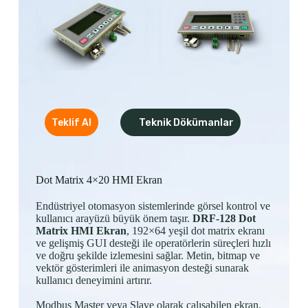
Mesajınız
Teklif Alın
Teknik Dökümanlar
Teklif Al
Dot Matrix 4×20 HMI Ekran
Endüstriyel otomasyon sistemlerinde görsel kontrol ve
kullanıcı arayüzü büyük önem taşır.
DRF-128 Dot
Matrix HMI Ekran
, 192×64 yeşil dot matrix ekranı
ve gelişmiş GUI desteği ile operatörlerin süreçleri hızlı
ve doğru şekilde izlemesini sağlar. Metin, bitmap ve
vektör gösterimleri ile animasyon desteği sunarak
Adınız Soyadınız
kullanıcı deneyimini artırır.
Email
*
Modbus Master veya Slave olarak çalışabilen ekran,