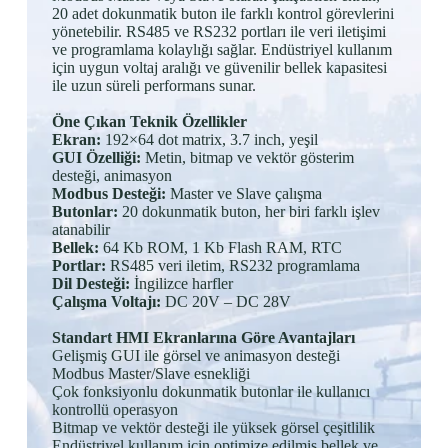
Telefon
*
20 adet dokunmatik buton ile farklı kontrol görevlerini
Firma Adı
yönetebilir. RS485 ve RS232 portları ile veri iletişimi
ve programlama kolaylığı sağlar. Endüstriyel kullanım
için uygun voltaj aralığı ve güvenilir bellek kapasitesi
Mesajınız
*
ile uzun süreli performans sunar.
Öne Çıkan Teknik Özellikler
KVKK Rıza Metni
‘ni okudum ve kabul
ediyorum.
*
Ekran:
192×64 dot matrix, 3.7 inch, yeşil
GUI Özelliği:
Metin, bitmap ve vektör gösterim
desteği, animasyon
Modbus Desteği:
Master ve Slave çalışma
Butonlar:
20 dokunmatik buton, her biri farklı işlev
atanabilir
Bellek:
64 Kb ROM, 1 Kb Flash RAM, RTC
Portlar:
RS485 veri iletim, RS232 programlama
Dil Desteği:
İngilizce harfler
Çalışma Voltajı:
DC 20V – DC 28V
Standart HMI Ekranlarına Göre Avantajları
Gelişmiş GUI ile görsel ve animasyon desteği
Modbus Master/Slave esnekliği
Çok fonksiyonlu dokunmatik butonlar ile kullanıcı
kontrollü operasyon
Bitmap ve vektör desteği ile yüksek görsel çeşitlilik
Endüstriyel kullanım için optimize edilmiş bellek ve